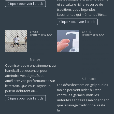
Cliquez pour voir l'article
et sa culture riche, regorge de
traditions et de légendes
fascinantes qui méritent d’être…
Cliquez pour voir l'article
SPORT
SANTÉ
JEUNESSE/ADOS
JEUNESSE/ADOS
Êtes-vous prêt à
Quels sont les
optimiser votre
avantages du gel
entraînement au
désinfectant
handball ?
pour les mains et
peut-il être utilisé
Marise
pour vous
Optimiser votre entraînement au
protéger du
handball est essentiel pour
coronavirus ?
atteindre vos objectifs et
Stéphanie
améliorer vos performances sur
Les désinfectants en gel pour les
le terrain. Que vous soyez un
mains peuvent aider à lutter
joueur débutant ou…
contre les germes, mais les
Cliquez pour voir l'article
autorités sanitaires maintiennent
que le lavage traditionnel reste
la…