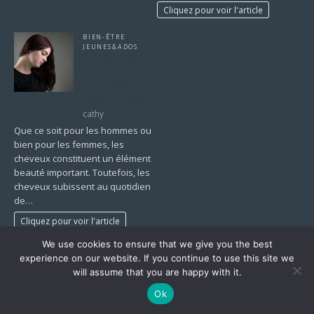
Cliquez pour voir l'article
BIEN-ÊTRE
JEUNES&ADOS
Entretenir ses
cheveux
naturellement :
comment faire ?
cathy
Que ce soit pour les hommes ou
bien pour les femmes, les
cheveux constituent un élément
beauté important. Toutefois, les
cheveux subissent au quotidien
de…
Cliquez pour voir l'article
We use cookies to ensure that we give you the best
1
2
…
18
»
experience on our website. If you continue to use this site we
will assume that you are happy with it.
Ok
Copyright © 2026 | Thème WordPress par
MH Themes