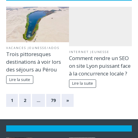
VACANCES JEUNESSE/ADOS
INTERNET JEUNESSE
Trois pittoresques
Comment rendre un SEO
destinations à voir lors
on site Lyon puissant face
des séjours au Pérou
à la concurrence locale ?
Lire la suite
Lire la suite
1
2
…
79
»