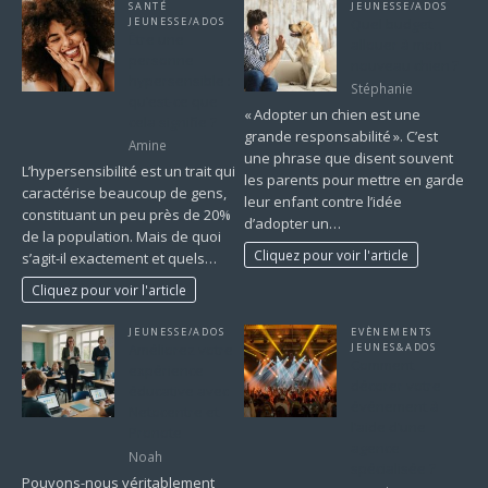
SANTÉ
JEUNESSE/ADOS
JEUNESSE/ADOS
Quel budget
Être une
allouer à mon
personne
nouveau chien ?
hypersensible :
Stéphanie
qu’est-ce que
« Adopter un chien est une
cela signifie ?
grande responsabilité ». C’est
Amine
une phrase que disent souvent
L’hypersensibilité est un trait qui
les parents pour mettre en garde
caractérise beaucoup de gens,
leur enfant contre l’idée
constituant un peu près de 20%
d’adopter un…
de la population. Mais de quoi
Cliquez pour voir l'article
s’agit-il exactement et quels…
Cliquez pour voir l'article
JEUNESSE/ADOS
EVÈNEMENTS
Améliorez votre
JEUNES&ADOS
Comment
expérience
décorer votre
éducative avec
événement à
Netocentre et
l’aide d’une
Pronote
agence
Noah
spécialisée ?
Pouvons-nous véritablement