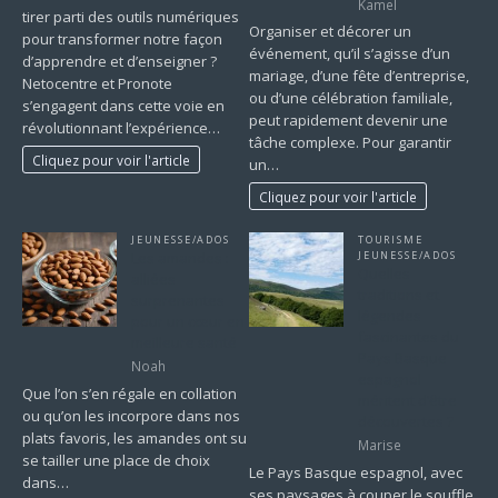
Kamel
tirer parti des outils numériques
Organiser et décorer un
pour transformer notre façon
événement, qu’il s’agisse d’un
d’apprendre et d’enseigner ?
mariage, d’une fête d’entreprise,
Netocentre et Pronote
ou d’une célébration familiale,
s’engagent dans cette voie en
peut rapidement devenir une
révolutionnant l’expérience…
tâche complexe. Pour garantir
Cliquez pour voir l'article
un…
Cliquez pour voir l'article
JEUNESSE/ADOS
TOURISME
Les amandes :
JEUNESSE/ADOS
Quelles
alliées
traditions et
surprenantes
légendes
pour un cœur en
fascinantes du
meilleure santé
Pays Basque
Noah
espagnol
Que l’on s’en régale en collation
méritent d’être
ou qu’on les incorpore dans nos
découvertes ?
plats favoris, les amandes ont su
Marise
se tailler une place de choix
Le Pays Basque espagnol, avec
dans…
ses paysages à couper le souffle