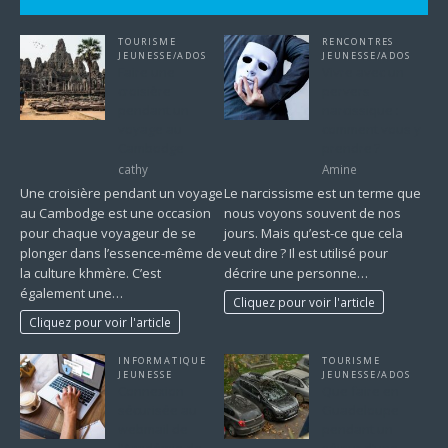
TOURISME
RENCONTRES
JEUNESSE/ADOS
JEUNESSE/ADOS
Faire une
Vivre avec un
croisière
pervers
pendant un
narcissique :
voyage au
comment vous y
Cambodge
prendre ?
cathy
Amine
Une croisière pendant un voyage
Le narcissisme est un terme que
au Cambodge est une occasion
nous voyons souvent de nos
pour chaque voyageur de se
jours. Mais qu’est-ce que cela
plonger dans l’essence-même de
veut dire ? Il est utilisé pour
la culture khmère. C’est
décrire une personne…
également une…
Cliquez pour voir l'article
Cliquez pour voir l'article
INFORMATIQUE
TOURISME
JEUNESSE
JEUNESSE/ADOS
Connexion
Que faire en
sécurisée au
Guadeloupe
webmail de
pendant un