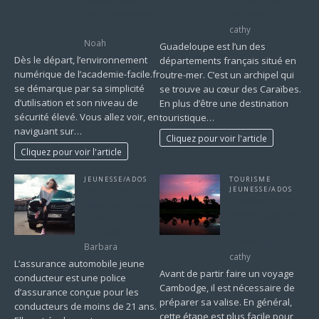
l’Académie de
séjour d’une
Paris : simplicité
semaine ?
et confiance
cathy
Noah
Guadeloupe est l’un des
Dès le départ, l’environnement
départements français situé en
numérique de l’academie-facile.fr
outre-mer. C’est un archipel qui
se démarque par sa simplicité
se trouve au cœur des Caraïbes.
d’utilisation et son niveau de
En plus d’être une destination
sécurité élevé. Vous allez voir, en
touristique…
naviguant sur…
Cliquez pour voir l'article
Cliquez pour voir l'article
JEUNESSE/ADOS
TOURISME
Tout savoir sur
JEUNESSE/ADOS
La valise d’une
l’assurance auto
femme pour un
jeune
voyage au
conducteur
Cambodge
Barbara
cathy
L’assurance automobile jeune
Avant de partir faire un voyage
conducteur est une police
Cambodge, il est nécessaire de
d’assurance conçue pour les
préparer sa valise. En général,
conducteurs de moins de 21 ans.
cette étape est plus facile pour