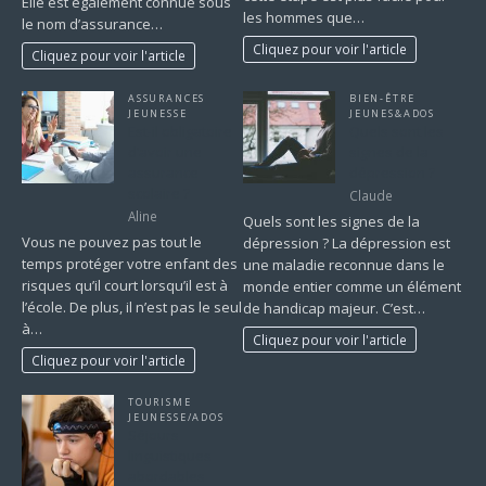
Elle est également connue sous
les hommes que…
le nom d’assurance…
Cliquez pour voir l'article
Cliquez pour voir l'article
ASSURANCES
BIEN-ÊTRE
JEUNESSE
JEUNES&ADOS
Est-il obligatoire
Quels sont les
d’avoir une
signes de la
assurance
dépression ?
scolaire ?
Claude
Aline
Quels sont les signes de la
Vous ne pouvez pas tout le
dépression ? La dépression est
temps protéger votre enfant des
une maladie reconnue dans le
risques qu’il court lorsqu’il est à
monde entier comme un élément
l’école. De plus, il n’est pas le seul
de handicap majeur. C’est…
à…
Cliquez pour voir l'article
Cliquez pour voir l'article
TOURISME
JEUNESSE/ADOS
Séjours
linguistiques
abordables