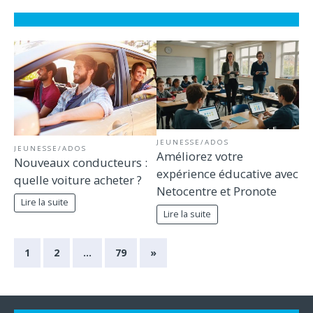
JEUNESSE/ADOS
JEUNESSE/ADOS
Améliorez votre
Nouveaux conducteurs :
expérience éducative avec
quelle voiture acheter ?
Netocentre et Pronote
Lire la suite
Lire la suite
1
2
…
79
»