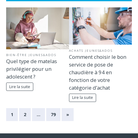
ACHATS JEUNES&ADOS
BIEN-ÊTRE JEUNES&ADOS
Comment choisir le bon
Quel type de matelas
service de pose de
privilégier pour un
chaudière à 94 en
adolescent ?
fonction de votre
catégorie d’achat
Lire la suite
Lire la suite
1
2
…
79
»