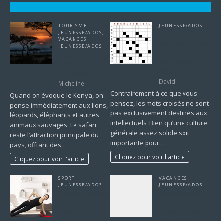
TOURISME
JEUNESSE/ADOS
JEUNESSE/ADOS
,
Comment faire
VACANCES
des mots croisés
JEUNESSE/ADOS
: quelques
Découvrir le
astuces pour
Kenya au-delà
débuter
des Safaris
David
Micheline
Contrairement à ce que vous
Quand on évoque le Kenya, on
pensez, les mots croisés ne sont
pense immédiatement aux lions,
pas exclusivement destinés aux
léopards, éléphants et autres
intellectuels. Bien qu’une culture
animaux sauvages. Le safari
générale assez solide soit
reste l’attraction principale du
importante pour…
pays, offrant des…
Cliquez pour voir l'article
Cliquez pour voir l'article
SPORT
VACANCES
JEUNESSE/ADOS
JEUNESSE/ADOS
Pourquoi acheter
Vacances pour
une plateforme
les ados au
vibrante ?
Brésil : les lieux