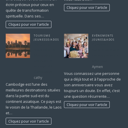
écrin précieux pour ceux en
Cliquez pour voir l'article
quête de transformation
spirituelle. Dans ses…
Cliquez pour voir l'article
TOURISME
EVÈNEMENTS
JEUNESSE/ADOS
JEUNES&ADOS
Découvrir
Comment
Ratanakiri et
surprendre une
Mondolkiri
personne qui a
pendant le
déjà tout ?
voyage au
Aymen
Cambodge
Vous connaissez une personne
cathy
qui a déjà tout et à l’approche de
Cambodge est l’une des
son anniversaire vous avez
meilleures destinations situées
toujours un doute. En effet, c’est
dans la partie sud-est du
une question récurrente…
continent asiatique. Ce pays est
Cliquez pour voir l'article
le voisin de la Thaïlande, le Laos
et…
Cliquez pour voir l'article