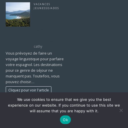
VACANCES
JEUNESSE/ADOS
La Colombie, une
destination
idéale pour
pouvoir
perfectionner
son espagnol
cathy
Vous prévoyez de faire un
voyage linguistique pour parfaire
votre espagnol. Les destinations
pour ce genre de séjour ne
manquent pas. Toutefois, vous
pouvez choisir…
Cliquez pour voir l'article
We use cookies to ensure that we give you the best
1
2
…
18
»
experience on our website. If you continue to use this site we
will assume that you are happy with it.
Ok
Copyright © 2026 | Thème WordPress par
MH Themes