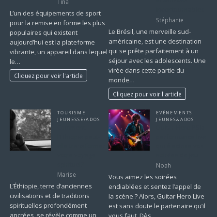
et activités
Tina
incontournables
L’un des équipements de sport
Stéphanie
pour la remise en forme les plus
Le Brésil, une merveille sud-
populaires qui existent
américaine, est une destination
aujourd’hui est la plateforme
qui se prête parfaitement à un
vibrante, un appareil dans lequel
séjour avec les adolescents. Une
le…
virée dans cette partie du
Cliquez pour voir l'article
monde…
Cliquez pour voir l'article
TOURISME
EVÈNEMENTS
JEUNESSE/ADOS
JEUNES&ADOS
Comment
Guitar Hero PSla
l’Éthiopie peut-
performance live
elle transformer
qui électrise vos
votre voyage
soirées de jeu
spirituel?
Noah
Marise
Vous aimez les soirées
L’Éthiopie, terre d’anciennes
endiablées et sentez l’appel de
civilisations et de traditions
la scène ? Alors, Guitar Hero Live
spirituelles profondément
est sans doute le partenaire qu’il
ancrées, se révèle comme un
vous faut. Dès…