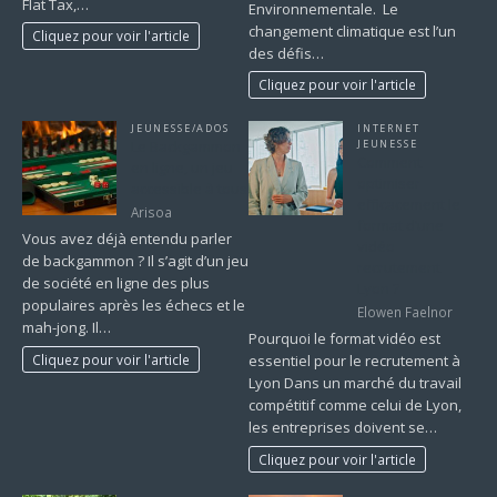
Flat Tax,…
Environnementale. Le
changement climatique est l’un
Cliquez pour voir l'article
des défis…
Cliquez pour voir l'article
JEUNESSE/ADOS
INTERNET
Le Backgammon
JEUNESSE
Comment
en ligne, un jeu
optimiser
accessible à tous
efficacement le
Arisoa
format d’une
Vous avez déjà entendu parler
vidéo
de backgammon ? Il s’agit d’un jeu
recrutement
de société en ligne des plus
Lyon ?
populaires après les échecs et le
Elowen Faelnor
mah-jong. Il…
Pourquoi le format vidéo est
Cliquez pour voir l'article
essentiel pour le recrutement à
Lyon Dans un marché du travail
compétitif comme celui de Lyon,
les entreprises doivent se…
Cliquez pour voir l'article