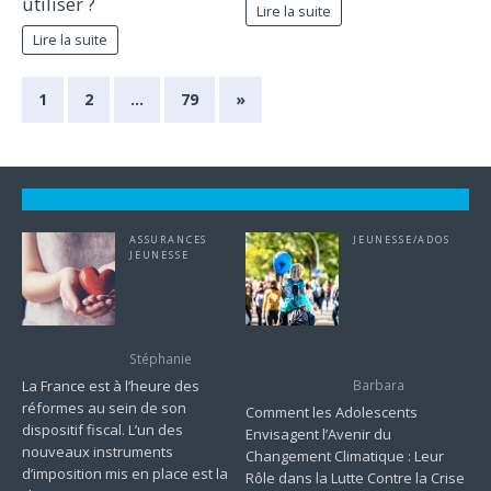
utiliser ?
Lire la suite
Lire la suite
1
2
…
79
»
ASSURANCES
JEUNESSE/ADOS
JEUNESSE
Comment les
Mieux
adolescents
comprendre la
envisagent le
flat tax et
futur
assurance vie
changement
Stéphanie
climatique
La France est à l’heure des
Barbara
réformes au sein de son
Comment les Adolescents
dispositif fiscal. L’un des
Envisagent l’Avenir du
nouveaux instruments
Changement Climatique : Leur
d’imposition mis en place est la
Rôle dans la Lutte Contre la Crise