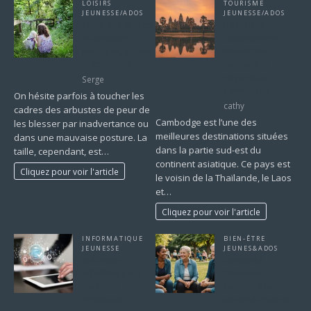
LOISIRS
TOURISME
JEUNESSE/ADOS
JEUNESSE/ADOS
Taille des arbres
Découvrir
et arbustes :
Ratanakiri et
pourquoi, quand
Mondolkiri
et comment ?
pendant le
voyage au
Serge
Cambodge
On hésite parfois à toucher les
cathy
cadres des arbustes de peur de
Cambodge est l’une des
les blesser par inadvertance ou
meilleures destinations situées
dans une mauvaise posture. La
dans la partie sud-est du
taille, cependant, est…
continent asiatique. Ce pays est
Cliquez pour voir l'article
le voisin de la Thaïlande, le Laos
et…
Cliquez pour voir l'article
INFORMATIQUE
BIEN-ÊTRE
JEUNESSE
JEUNES&ADOS
Méthode
Solidarité
infaillible pour
féminine :
maîtriser
comment la
l’épreuve
sororité change