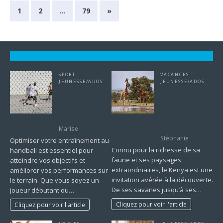
1
2
…
79
»
SPORT
VACANCES
JEUNESSE/ADOS
JEUNESSE/ADOS
Êtes-vous prêt à
Vers un voyage
optimiser votre
de noces rythmé,
entraînement au
romantique et
handball ?
inoubliable
autrement
Marise
Stéphanie
Optimiser votre entraînement au
Connu pour la richesse de sa
handball est essentiel pour
faune et ses paysages
atteindre vos objectifs et
extraordinaires, le Kenya est une
améliorer vos performances sur
invitation avérée à la découverte.
le terrain. Que vous soyez un
De ses savanes jusqu’à ses…
joueur débutant ou…
Cliquez pour voir l'article
Cliquez pour voir l'article