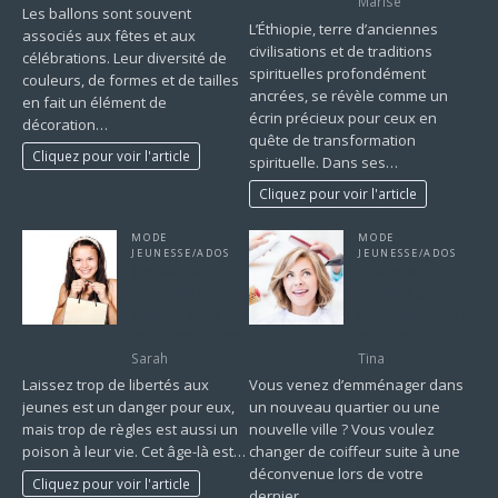
Marise
Les ballons sont souvent
L’Éthiopie, terre d’anciennes
associés aux fêtes et aux
civilisations et de traditions
célébrations. Leur diversité de
spirituelles profondément
couleurs, de formes et de tailles
ancrées, se révèle comme un
en fait un élément de
écrin précieux pour ceux en
décoration…
quête de transformation
Cliquez pour voir l'article
spirituelle. Dans ses…
Cliquez pour voir l'article
MODE
MODE
JEUNESSE/ADOS
JEUNESSE/ADOS
Trouver la
Quelques
meilleure carte
conseils pour
banque ados
bien choisir son
pour son enfant
coiffeur
Sarah
Tina
Laissez trop de libertés aux
Vous venez d’emménager dans
jeunes est un danger pour eux,
un nouveau quartier ou une
mais trop de règles est aussi un
nouvelle ville ? Vous voulez
poison à leur vie. Cet âge-là est…
changer de coiffeur suite à une
déconvenue lors de votre
Cliquez pour voir l'article
dernier…