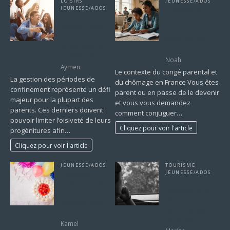
LOISIRS
JEUNESSE/ADOS
JEUNESSE/ADOS
Chômage et
Quelles sont les
congé parental :
solutions pour
astuces pour
occuper les ados
sécuriser vos
en période de
droits
confinement ?
Noah
Aymen
Le contexte du congé parental et
La gestion des périodes de
du chômage en France Vous êtes
confinement représente un défi
parent ou en passe de le devenir
majeur pour la plupart des
et vous vous demandez
parents. Ces derniers doivent
comment conjuguer…
pouvoir limiter l’oisiveté de leurs
Cliquez pour voir l'article
progénitures afin…
Cliquez pour voir l'article
JEUNESSE/ADOS
TOURISME
Comment
JEUNESSE/ADOS
Comment
combiner ballons
l’Éthiopie peut-
et autres
elle transformer
cadeaux avec
votre voyage
style ?
spirituel?
Kamel