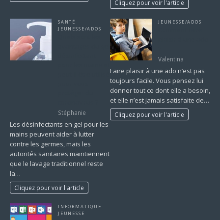
Cliquez pour voir l'article
SANTÉ
JEUNESSE/ADOS
JEUNESSE/ADOS
Comment faire
Quels sont les
plaisir à une ado
avantages du gel
?
désinfectant
Valentina
pour les mains et
Faire plaisir à une ado n’est pas
peut-il être utilisé
toujours facile. Vous pensez lui
pour vous
donner tout ce dont elle a besoin,
protéger du
et elle n’est jamais satisfaite de…
coronavirus ?
Stéphanie
Cliquez pour voir l'article
Les désinfectants en gel pour les
mains peuvent aider à lutter
contre les germes, mais les
autorités sanitaires maintiennent
que le lavage traditionnel reste
la…
Cliquez pour voir l'article
INFORMATIQUE
JEUNESSE