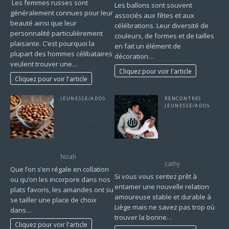
Les femmes russes sont
Les ballons sont souvent
généralement connues pour leur
associés aux fêtes et aux
beauté ainsi que leur
célébrations. Leur diversité de
personnalité particulièrement
couleurs, de formes et de tailles
plaisante. C’est pourquoi la
en fait un élément de
plupart des hommes célibataires
décoration…
veulent trouver une…
Cliquez pour voir l'article
Cliquez pour voir l'article
JEUNESSE/ADOS
RENCONTRES
Les amandes :
JEUNESSE/ADOS
Trouver l’âme
alliées
sœur à Liège :
surprenantes
faites appel à
pour un cœur en
une agence de
meilleure santé
rencontre !
Noah
cathy
Que l’on s’en régale en collation
Si vous vous sentez prêt à
ou qu’on les incorpore dans nos
entamer une nouvelle relation
plats favoris, les amandes ont su
amoureuse stable et durable à
se tailler une place de choix
Liège mais ne savez pas trop où
dans…
trouver la bonne…
Cliquez pour voir l'article