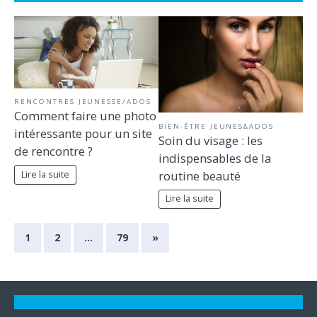
RENCONTRES JEUNESSE/ADOS
Comment faire une photo
BIEN-ÊTRE JEUNES&ADOS
intéressante pour un site
Soin du visage : les
de rencontre ?
indispensables de la
routine beauté
Lire la suite
Lire la suite
1
2
…
79
»