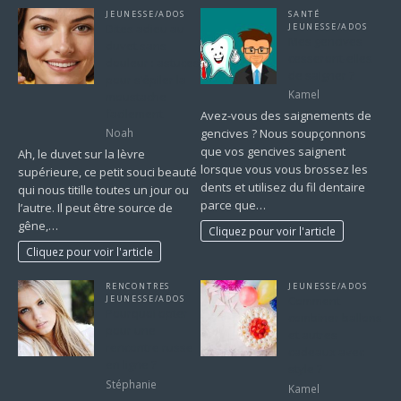
JEUNESSE/ADOS
SANTÉ
Dites adieu au
JEUNESSE/ADOS
Mes gencives
duvet sans
cesseront-elles
douleur : astuces
de saigner ?
pour s’épiler la
Kamel
moustache
facilement
Avez-vous des saignements de
Noah
gencives ? Nous soupçonnons
que vos gencives saignent
Ah, le duvet sur la lèvre
lorsque vous vous brossez les
supérieure, ce petit souci beauté
dents et utilisez du fil dentaire
qui nous titille toutes un jour ou
parce que…
l’autre. Il peut être source de
gêne,…
Cliquez pour voir l'article
Cliquez pour voir l'article
RENCONTRES
JEUNESSE/ADOS
JEUNESSE/ADOS
Comment
Pourquoi opter
combiner ballons
pour une
et autres
rencontre russe
cadeaux avec
en ligne ?
style ?
Stéphanie
Kamel